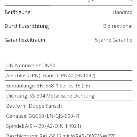
Betätigung
Handrad
Durchflussrichtung
Bidirektional
Garantiezeitraum
5 Jahre Garantie
DN Nennweite
:
DN50
Anschluss (PN)
:
Flansch PN40 (EN1092)
Einbaulänge
:
EN-558-1 Series 15 (F5)
Dichtung
:
SS-304 Metallische Dichtung
Bauform
:
Doppelflansch
Gehäuse
:
GGG50 (EN-GJS-500-7)
Spindel
:
AISI-420 (A2-DIN 1.4021)
Beschichtung
:
RAL-5015 mit WRAS-DVGW-W270