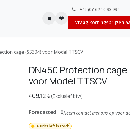
+49 (0)162 10 33 932
n
Contact
Vacatures
Vraag kortingsprijzen a
ction cage (SS304) voor Model TTSCV
DN450 Protection cage
voor Model TTSCV
409,12
€
(Exclusief btw)
Forecasted:
0
Neem contact met ons op voor ac
6 Units left in stock