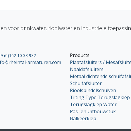
en voor drinkwater, rioolwater en industriële toepassi
Products
9 (0)162 10 33 932
nfo@rheintal-armaturen.com
Plaatafsluiters / Mesafsluit
Naaldafsluiters
Metaal dichtende schuifafsl
Schuifafsluiter
Rioolspindelschuiven
Tilting Type Terugslagklep
Terugslagklep Water
Pas- en Uitbouwstuk
Balkeerklep