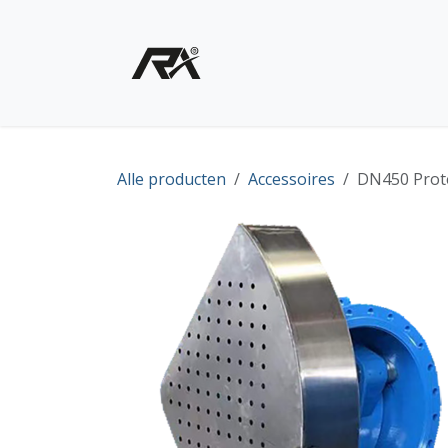
Overslaan naar inhoud
Home
Shop - Producte
Alle producten
Accessoires
DN450 Prote