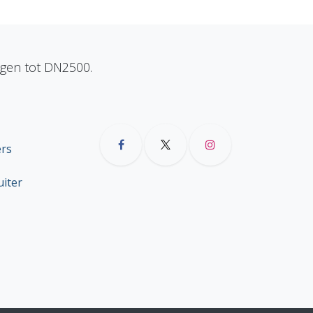
ngen tot DN2500.
ers
uiter