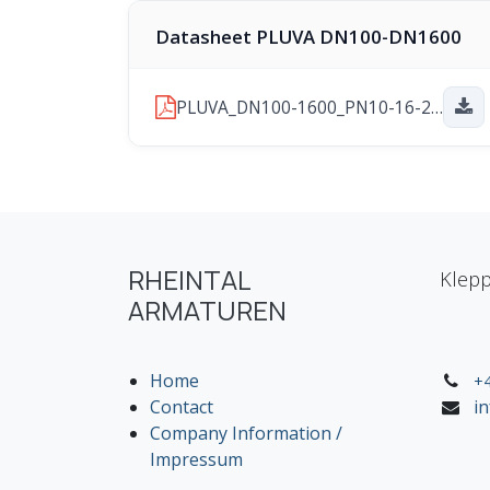
Datasheet PLUVA DN100-DN1600
PLUVA_DN100-1600_PN10-16-25_2026_01_29.pdf
RHEINTAL
Klepp
ARMATUREN
Home
+4
Contact
i
Company Information /
Impressum