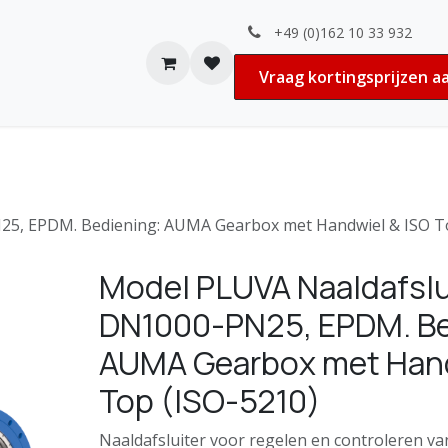
+49 (0)162 10 33 932
n
Contact
Vacatures
Vraag kortingsprijzen a
25, EPDM. Bediening: AUMA Gearbox met Handwiel & ISO T
Model PLUVA Naaldafslui
DN1000-PN25, EPDM. Be
AUMA Gearbox met Hand
Top (ISO-5210)
Naaldafsluiter voor regelen en controleren va