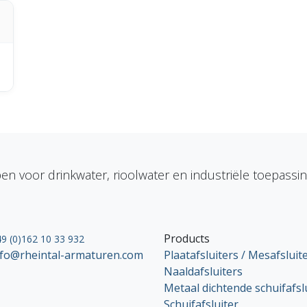
en voor drinkwater, rioolwater en industriële toepassi
Products
9 (0)162 10 33 932
nfo@rheintal-armaturen.com
Plaatafsluiters / Mesafsluit
Naaldafsluiters
Metaal dichtende schuifafsl
Schuifafsluiter