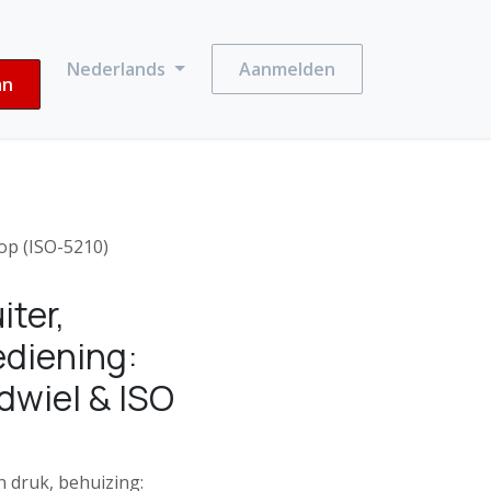
Nederlands
Aanmelden
an
op (ISO-5210)
ter,
diening:
wiel & ISO
n druk, behuizing: