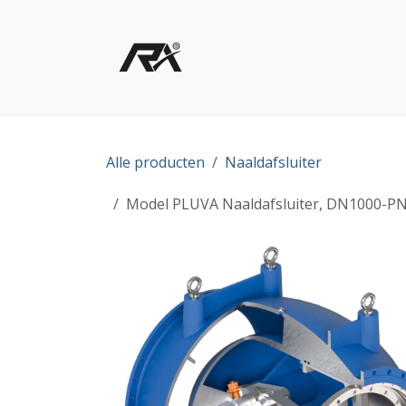
Overslaan naar inhoud
Home
Shop - Producte
Alle producten
Naaldafsluiter
Model PLUVA Naaldafsluiter, DN1000-PN