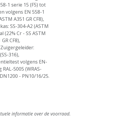
8-1 serie 15 (F5) tot
en volgens EN 558-1
 (ASTM A351 GR CF8),
ukas: SS-304-A2 (ASTM
aal (22% Cr - SS ASTM
 GR CF8),
Zuigergeleider:
(SS-316),
ntieltest volgens EN-
ng RAL-5005 (WRAS-
DN1200 - PN10/16/25.
tuele informatie over de voorraad.