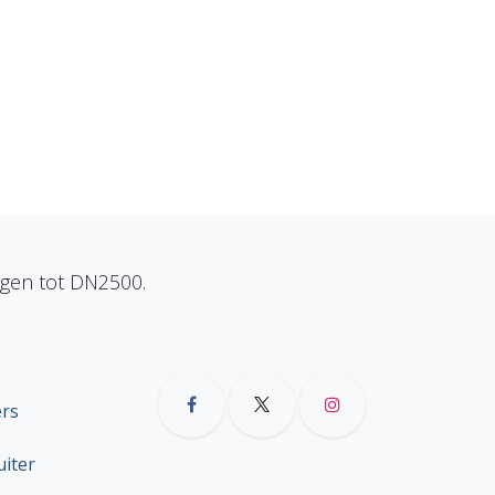
ngen tot DN2500.
ers
uiter