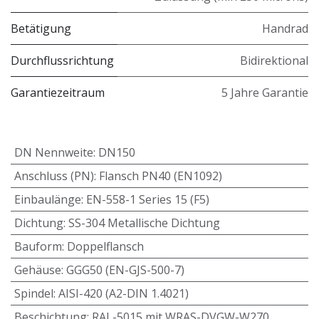
Betätigung
Handrad
Durchflussrichtung
Bidirektional
Garantiezeitraum
5 Jahre Garantie
DN Nennweite
:
DN150
Anschluss (PN)
:
Flansch PN40 (EN1092)
Einbaulänge
:
EN-558-1 Series 15 (F5)
Dichtung
:
SS-304 Metallische Dichtung
Bauform
:
Doppelflansch
Gehäuse
:
GGG50 (EN-GJS-500-7)
Spindel
:
AISI-420 (A2-DIN 1.4021)
Beschichtung
:
RAL-5015 mit WRAS-DVGW-W270