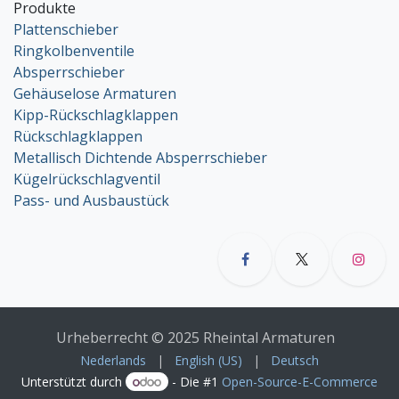
Produkte
Plattenschieber
Ringkolbenventile
Absperrschieber
Gehäuselose Armaturen
Kipp-Rückschlagklappen
Rückschlagklappen
Metallisch Dichtende Absperrschieber
Kügelrückschlagventil
Pass- und Ausbaustück
Urheberrecht © 2025 Rheintal Armaturen
Nederlands
|
English (US)
|
Deutsch
Unterstützt durch
- Die #1
Open-Source-E-Commerce